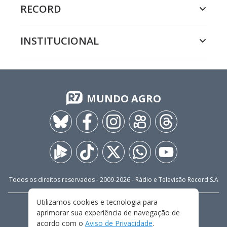
RECORD
INSTITUCIONAL
MUNDO AGRO
Todos os direitos reservados - 2009-
2026
- Rádio e Televisão Record S.A
Utilizamos cookies e tecnologia para
CARREIRA
FALE CONOSCO
PRIVACIDADE
aprimorar sua experiência de navegação de
TERMOS E CONDIÇÕES DE USO
acordo com o
Aviso de Privacidade
.