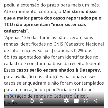
pediu a extensão do prazo para mais um mês.
Até o momento, contudo, o
Ministério disse
que a maior parte dos casos reportados pelo
TCU não apresentam “inconsistências
cadastrais”.
“Apenas 13% das famílias não tiveram suas
rendas identificadas no CNIS [Cadastro Nacional
de Informações Sociais] e apenas 0,2% dos
óbitos apontados não foram identificados no
cadastro e constam na base da receita federal.
Esses
casos serão encaminhados à Dataprev,
para avaliação das situações nas quais esses
casos se enquadram e não foram contemplados
para a marcação da pendência de óbito ou
imputação de renda no Cadastro Único”,
L
o
a
finaliza.
S
d
u
C
P
V
A
F
e
b
o
l
o
v
u
d