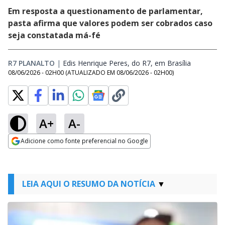
Em resposta a questionamento de parlamentar,
pasta afirma que valores podem ser cobrados caso
seja constatada má-fé
R7 PLANALTO
|
Edis Henrique Peres, do R7, em Brasília
Opens in 
08/06/2026 - 02H00
(ATUALIZADO EM
08/06/2026 - 02H00
)
A+
A-
Adicione como fonte preferencial no Google
Opens in new window
LEIA AQUI O RESUMO DA NOTÍCIA