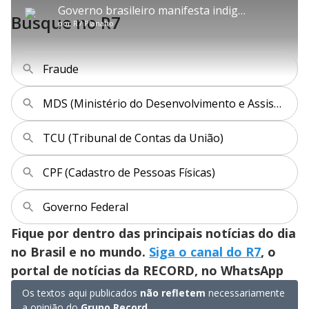
P
t
m
a
l
a
l
:
Governo brasileiro manifesta indignação com novo tarifaço dos Estados Unidos
i
p
y
t
n
l
1
Busque no R7
t
a
a
ç
s
4
por
R7 Planalto
l
r
r
a
c
.
e
t
1
r
l
r
5
s
i
0
1
e
5
l
s
0
e
%
h
e
s
n
a
g
e
r
Fraude
u
g
n
u
a
d
n
o
d
s
o
MDS (Ministério do Desenvolvimento e Assistência Social, Família e Combate à Fome)
s
y
TCU (Tribunal de Contas da União)
M
V
u
d
CPF (Cadastro de Pessoas Físicas)
o
i
Governo Federal
Fique por dentro das principais notícias do dia
d
no Brasil e no mundo.
Siga o canal do R7
, o
portal de notícias da RECORD, no WhatsApp
e
Os textos aqui publicados
não refletem
necessariamente
a opinião do
Grupo Record
.