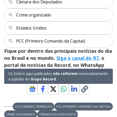
Câmara dos Deputados
s
y
Crime organizado
M
V
u
d
Estados Unidos
o
i
PCC (Primeiro Comando da Capital)
Fique por dentro das principais notícias do dia
d
no Brasil e no mundo.
Siga o canal do R7
, o
portal de notícias da Record, no WhatsApp
e
Os textos aqui publicados
não refletem
necessariamente
a opinião do
Grupo Record
.
o
CV (COMANDO VERMELHO)
PCC (PRIMEIRO COMANDO DA CAPITAL)
CRIME ORGANIZADO
CÂMARA DOS DEPUTADOS