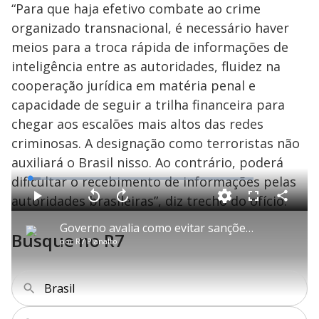
“Para que haja efetivo combate ao crime
organizado transnacional, é necessário haver
meios para a troca rápida de informações de
inteligência entre as autoridades, fluidez na
cooperação jurídica em matéria penal e
capacidade de seguir a trilha financeira para
chegar aos escalões mais altos das redes
criminosas. A designação como terroristas não
auxiliará o Brasil nisso. Ao contrário, poderá
dificultar o recebimento de informações pelas
L
o
a
autoridades brasileiras”, diz trecho do ofício.
d
C
P
V
A
P
F
e
o
l
o
v
u
d
m
a
l
a
l
:
Governo avalia como evitar sanções ao Brasil após EUA classificarem PCC e CV como terroristas
p
y
t
n
l
4
Busque no R7
a
a
ç
s
.
por
R7 Planalto
r
r
a
c
8
t
1
r
l
r
3
i
0
1
e
%
l
s
0
e
h
e
s
n
a
g
e
r
Brasil
u
g
n
u
a
d
n
o
d
s
o