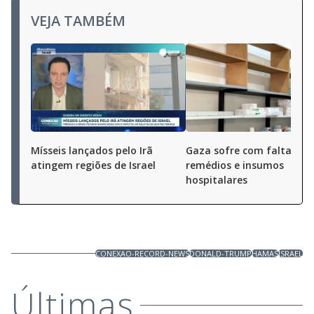
VEJA TAMBÉM
Mísseis lançados pelo Irã
Gaza sofre com falta de
atingem regiões de Israel
remédios e insumos
hospitalares
CONEXAO-RECORD-NEWS
DONALD-TRUMP
HAMAS
ISRAEL
Últimas