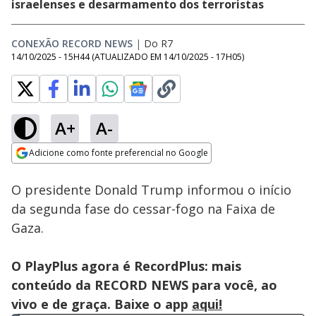
israelenses e desarmamento dos terroristas
CONEXÃO RECORD NEWS
|
Do R7
14/10/2025 - 15H44
(ATUALIZADO EM
14/10/2025 - 17H05
)
A+
A-
Loaded
:
26.52%
Adicione como fonte preferencial no Google
Subtitles
Ativar
Som
Opens in new window
O presidente Donald Trump informou o início
da segunda fase do cessar-fogo na Faixa de
Gaza.
O PlayPlus agora é RecordPlus: mais
conteúdo da RECORD NEWS para você, ao
vivo e de graça. Baixe o app
aqui!