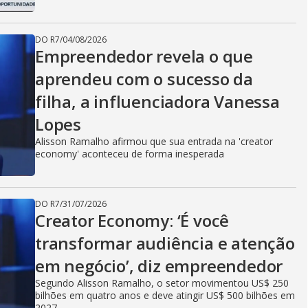
DO R7
/
04/08/2026
Empreendedor revela o que
aprendeu com o sucesso da
filha, a influenciadora Vanessa
Lopes
Alisson Ramalho afirmou que sua entrada na 'creator
economy' aconteceu de forma inesperada
DO R7
/
31/07/2026
Creator Economy: ‘É você
transformar audiência e atenção
em negócio’, diz empreendedor
Segundo Alisson Ramalho, o setor movimentou US$ 250
bilhões em quatro anos e deve atingir US$ 500 bilhões em
2027