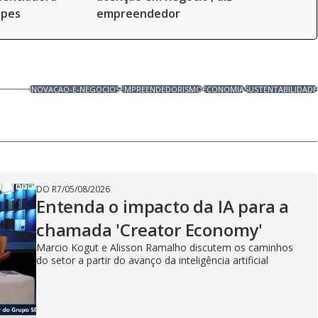
opes
empreendedor
INOVACAO-E-NEGOCIOS
EMPREENDEDORISMO
ECONOMIA
SUSTENTABILIDADE
DO R7
/
05/08/2026
Entenda o impacto da IA para a
chamada 'Creator Economy'
Marcio Kogut e Alisson Ramalho discutem os caminhos
do setor a partir do avanço da inteligência artificial