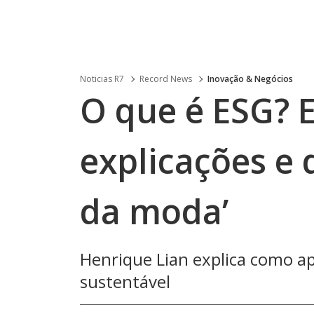
Noticias R7
Record News
Inovação & Negócios
O que é ESG? E
explicações e d
da moda’
Henrique Lian explica como a
sustentável