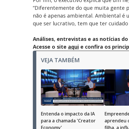
Por fim, o executivo explica que um n
“Diferentemente do que muita gente 
não é apenas ambiental. Ambiental é 
que ser lucrativo, tem que ter cuidad
Análises, entrevistas e as notícias
Acesse o site
aqui
e confira os princi
VEJA TAMBÉM
Entenda o impacto da IA
Empreende
para a chamada 'Creator
aprendeu 
Economy'
filha, a in