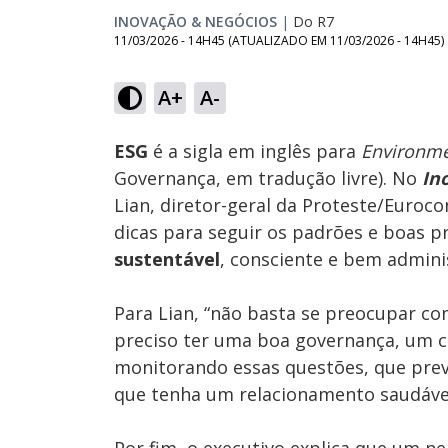
INOVAÇÃO & NEGÓCIOS
|
Do R7
11/03/2026 - 14H45
(ATUALIZADO EM
11/03/2026 - 14H45
)
Loaded
:
17.74%
A+
A-
Ativar
Som
ESG
é a sigla em inglês para
Environme
Governança, em tradução livre). No
In
Lian, diretor-geral da Proteste/Euroco
dicas para seguir os padrões e boas 
sustentável
, consciente e bem admini
Para Lian, “não basta se preocupar co
preciso ter uma boa governança, um c
monitorando essas questões, que prev
que tenha um relacionamento saudáve