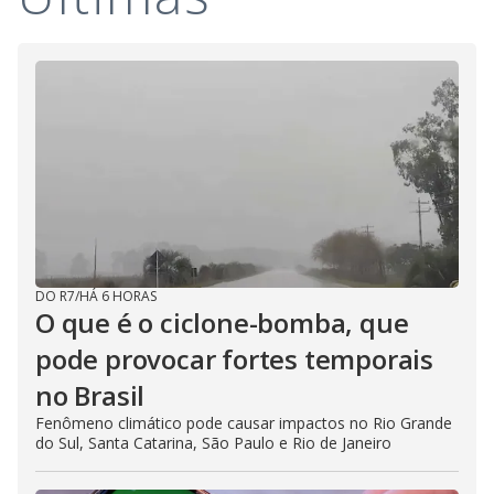
i
d
e
o
DO R7
/
HÁ 6 HORAS
O que é o ciclone-bomba, que
pode provocar fortes temporais
no Brasil
Fenômeno climático pode causar impactos no Rio Grande
do Sul, Santa Catarina, São Paulo e Rio de Janeiro