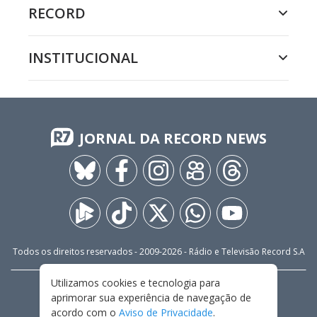
RECORD
INSTITUCIONAL
JORNAL DA RECORD NEWS
Todos os direitos reservados - 2009-
2026
- Rádio e Televisão Record S.A
Utilizamos cookies e tecnologia para
CARREIRA
FALE CONOSCO
PRIVACIDADE
aprimorar sua experiência de navegação de
TERMOS E CONDIÇÕES DE USO
acordo com o
Aviso de Privacidade
.