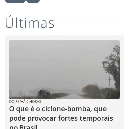
i
Últimas
d
e
o
DO R7
/
HÁ 5 HORAS
O que é o ciclone-bomba, que
pode provocar fortes temporais
no Brasil