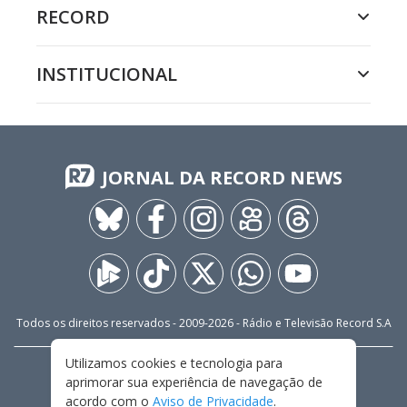
RECORD
INSTITUCIONAL
JORNAL DA RECORD NEWS
Todos os direitos reservados - 2009-
2026
- Rádio e Televisão Record S.A
Utilizamos cookies e tecnologia para
CARREIRA
FALE CONOSCO
PRIVACIDADE
aprimorar sua experiência de navegação de
TERMOS E CONDIÇÕES DE USO
acordo com o
Aviso de Privacidade
.