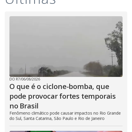
V
d
o
i
d
e
o
DO R7
/
06/08/2026
O que é o ciclone-bomba, que
pode provocar fortes temporais
no Brasil
Fenômeno climático pode causar impactos no Rio Grande
do Sul, Santa Catarina, São Paulo e Rio de Janeiro