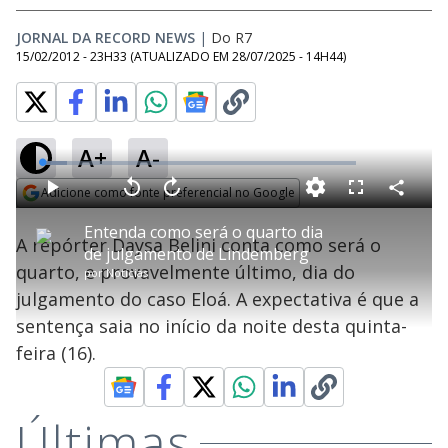
JORNAL DA RECORD NEWS
|
Do R7
15/02/2012 - 23H33
(ATUALIZADO EM
28/07/2025 - 14H44
)
A+
A-
L
o
a
Adicione como fonte preferencial no Google
d
C
P
V
A
P
F
e
o
l
o
v
u
Opens in new window
d
m
a
l
a
l
:
Entenda como será o quarto dia
p
y
t
n
l
8
A repórter Daysa Belini conta como será o
a
a
ç
s
.
de julgamento de Lindemberg
r
r
a
c
1
t
1
r
l
r
0
quarto, e provavelmente último, dia do
i
por
Notícias
0
1
e
%
l
s
0
e
h
julgamento do caso Eloá. A expectativa é que a
e
s
n
a
g
e
r
u
g
sentença saia no início da noite desta quinta-
n
u
a
d
n
o
d
feira (16).
s
o
s
y
Últimas
M
u