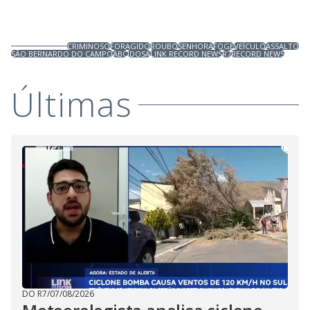
CRIMINOSO
FORAGIDO
ROUBO
SENHORA
FOGE
VEÍCULO
ASSALTO
SÃO BERNARDO DO CAMPO
ABC
IDOSA
LINK RECORD NEWS
R7
RECORD NEWS
Últimas
DO R7
/
07/08/2026