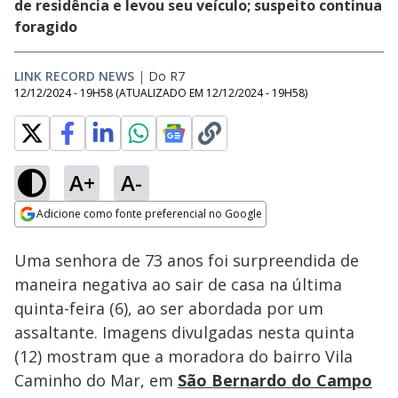
de residência e levou seu veículo; suspeito continua
foragido
LINK RECORD NEWS
|
Do R7
12/12/2024 - 19H58
(ATUALIZADO EM
12/12/2024 - 19H58
)
A+
A-
Loaded
:
100.00%
Adicione como fonte preferencial no Google
Ativar
Som
Opens in new window
Uma senhora de 73 anos foi surpreendida de
maneira negativa ao sair de casa na última
quinta-feira (6), ao ser abordada por um
assaltante. Imagens divulgadas nesta quinta
(12) mostram que a moradora do bairro Vila
Caminho do Mar, em
São Bernardo do Campo