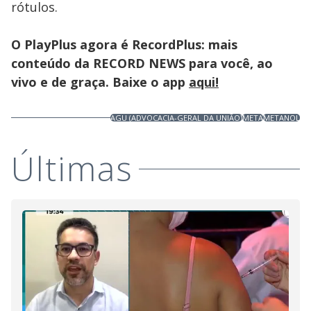
rótulos.
O PlayPlus agora é RecordPlus: mais
conteúdo da RECORD NEWS para você, ao
vivo e de graça. Baixe o app
aqui!
AGU (ADVOCACIA-GERAL DA UNIÃO)
META
METANOL
Últimas