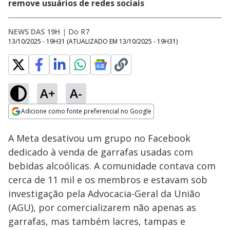
remove usuários de redes sociais
NEWS DAS 19H
|
Do R7
13/10/2025 - 19H31
(ATUALIZADO EM
13/10/2025 - 19H31
)
A+
A-
Loaded
:
95.46%
Adicione como fonte preferencial no Google
Subtitles
Ativar
Som
Opens in new window
A Meta desativou um grupo no Facebook
dedicado à venda de garrafas usadas com
bebidas alcoólicas. A comunidade contava com
cerca de 11 mil e os membros e estavam sob
investigação pela Advocacia-Geral da União
(AGU), por comercializarem não apenas as
garrafas, mas também lacres, tampas e