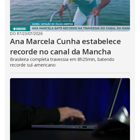
DO R7
/
23/07/2026
Ana Marcela Cunha estabelece
recorde no canal da Mancha
Brasileira completa travessia em 8h25min, batendo
recorde sul-americano