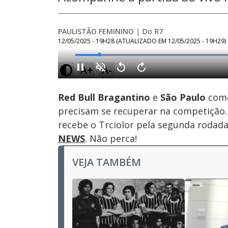
PAULISTÃO FEMININO
|
Do R7
12/05/2025 - 19H28
(ATUALIZADO EM
12/05/2025 - 19H29
)
A+
A-
Ativar
Som
Red Bull Bragantino
e
São Paulo
com
precisam se recuperar na competição. 
recebe o Trciolor pela segunda rodad
NEWS
. Não perca!
VEJA TAMBÉM