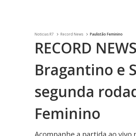
Noticias R7
Record News
Paulistão Feminino
RECORD NEWS 
Bragantino e 
segunda rodad
Feminino
Acompanhe a partida ao vivo n