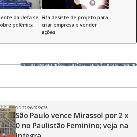
dente da Uefa se
Fifa desiste de projeto para
sobre polêmica
criar empresa e vender
ações
RED BULL BRAGANTINO
SÃO PAULO
RECORD NEWS
PAULISTÃO FEMININO
DO R7
/
28/07/2026
São Paulo vence Mirassol por 2 x
0 no Paulistão Feminino; veja na
íntegra