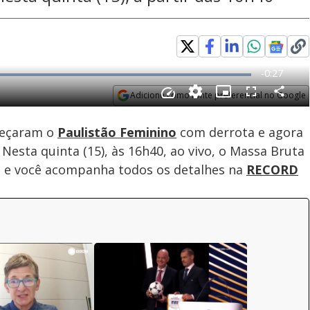
Loaded
:
100.00%
Adicione como fonte preferencial no Google
Velocidade
Opens in new window
eçaram o
Paulistão Feminino
com derrota e agora
Nesta quinta (15), às 16h40, ao vivo, o Massa Bruta
a e você acompanha todos os detalhes na
RECORD