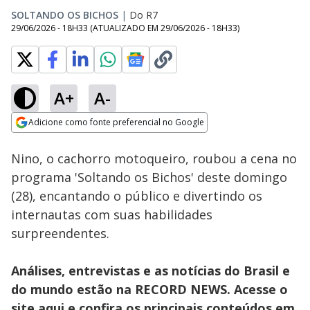
SOLTANDO OS BICHOS
|
Do R7
29/06/2026 - 18H33
(ATUALIZADO EM
29/06/2026 - 18H33
)
A+
A-
Loaded
:
3.01%
Adicione como fonte preferencial no Google
Subtitles
Ativar
Som
Opens in new window
Nino, o cachorro motoqueiro, roubou a cena no
programa 'Soltando os Bichos' deste domingo
(28), encantando o público e divertindo os
internautas com suas habilidades
surpreendentes.
Análises, entrevistas e as notícias do Brasil e
do mundo estão na RECORD NEWS. Acesse o
site
aqui
e confira os principais conteúdos em