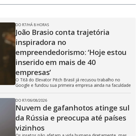
o
g
DO R7
/
HÁ 8 HORAS
João Brasio conta trajetória
inspiradora no
empreendedorismo: ‘Hoje estou
inserido em mais de 40
empresas’
O Titã do Elevator Pitch Brasil já recusou trabalho no
Google e fundou sua primeira empresa ainda na faculdade
DO R7
/
06/08/2026
Nuvem de gafanhotos atinge sul
da Rússia e preocupa até países
vizinhos
Os insetos não afetam a vida humana diretamente, mas