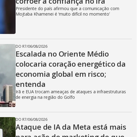
corroer a confiança no Irã
Presidente do país afirmou que a comunicação com
Mojtaba Khamenei é ‘muito difícil no momento’
DO R7
/
06/08/2026
Escalada no Oriente Médio
colocaria coração energético da
economia global em risco;
entenda
Irã e EUA trocam ameaças de ataques a infraestruturas
de energia na região do Golfo
DO R7
/
06/08/2026
Ataque de IA da Meta está mais
para ação de marketing do que