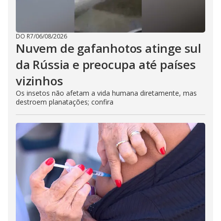
n
g
t
h
e
E
DO R7
/
06/08/2026
s
Nuvem de gafanhotos atinge sul
c
a
da Rússia e preocupa até países
p
e
vizinhos
k
e
y
Os insetos não afetam a vida humana diretamente, mas
o
destroem planatações; confira
r
a
c
t
i
v
a
t
i
n
g
t
h
e
c
l
o