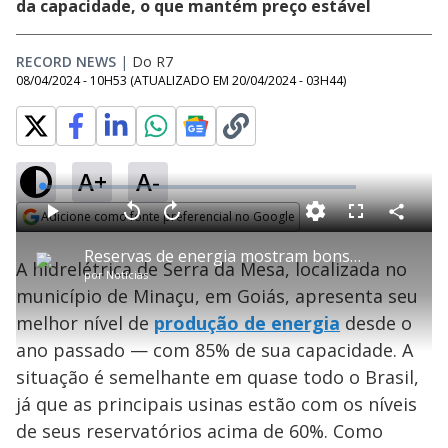
da capacidade, o que mantém preço estável
RECORD NEWS
|
Do R7
08/04/2024 - 10H53
(ATUALIZADO EM
20/04/2024 - 03H44
)
A+
A-
error_outline
L
o
a
Adicione como fonte preferencial no Google
d
C
P
V
A
P
F
e
o
l
o
v
u
T
Opens in new window
d
m
a
l
a
l
:
Reservas de energia mostram bons resultados e conta de luz não deve subir tão cedo
h
p
Oops! Algo deu errado
y
t
n
l
0
A hidrelétrica de Serra da Mesa, localizada no
a
i
a
ç
s
%
por
Notícias
r
r
a
c
s
t
Por favor, recarregue a página.
1
r
l
r
município de Minaçu, em Goiás, apresenta seu
i
i
0
1
e
l
s
0
e
s
h
melhor nível de
e
produção de energia
s
desde o
n
a
Recarregar
a
g
e
r
m
u
g
ano passado — com 85% de sua capacidade. A
n
u
a
o
d
n
d
o
d
situação é semelhante em quase todo o Brasil,
s
o
a
s
l
já que as principais usinas estão com os níveis
w
y
i
de seus reservatórios acima de 60%. Como
n