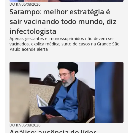
s
DO R7
/
06/08/2026
e
b
Sarampo: melhor estratégia é
u
t
sair vacinando todo mundo, diz
t
o
infectologista
n
.
Apenas gestantes e imunossuprimidos não devem ser
vacinados, explica médica; surto de casos na Grande São
Paulo acende alerta
DO R7
/
06/08/2026
Análise: ausência do líder