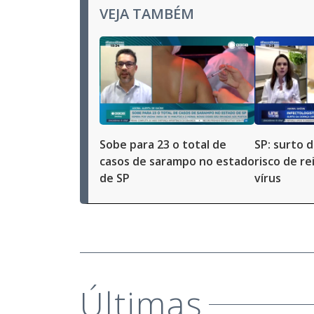
VEJA TAMBÉM
Sobe para 23 o total de
SP: surto 
casos de sarampo no estado
risco de r
de SP
vírus
Últimas