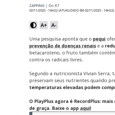
ZAPPING
|
Do R7
02/11/2025 - 16H22
(ATUALIZADO EM
02/11/2025 - 16H22
)
Loaded
:
41.23%
A+
A-
Ativar
Som
Uma pesquisa aponta que o
pequi
ofe
prevenção de doenças renais
e a
red
betacaroteno, o fruto também contém 
contra os radicais livres.
Segundo a nutricionista Vivian Serra,
preservam seus nutrientes quando pr
temperaturas elevadas podem compr
O PlayPlus agora é RecordPlus: mai
de graça. Baixe o app
aqui!