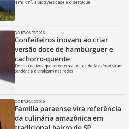
4 mil km², a biodiversidade é o destaque
DO R7
/
06/07/2026
Confeiteiros inovam ao criar
versão doce de hambúrguer e
cachorro-quente
Doces criativos que remetem a pratos de fast-food viram
tendência e viralizam nas redes
DO R7
/
29/06/2026
Família paraense vira referência
da culinária amazônica em
tradicional bairro de SP