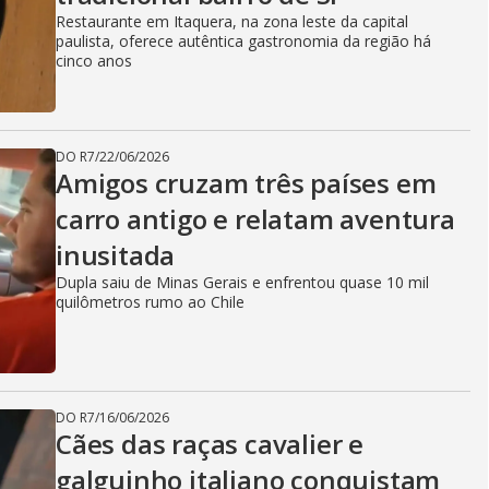
Restaurante em Itaquera, na zona leste da capital
paulista, oferece autêntica gastronomia da região há
cinco anos
DO R7
/
22/06/2026
Amigos cruzam três países em
carro antigo e relatam aventura
inusitada
Dupla saiu de Minas Gerais e enfrentou quase 10 mil
quilômetros rumo ao Chile
DO R7
/
16/06/2026
Cães das raças cavalier e
galguinho italiano conquistam