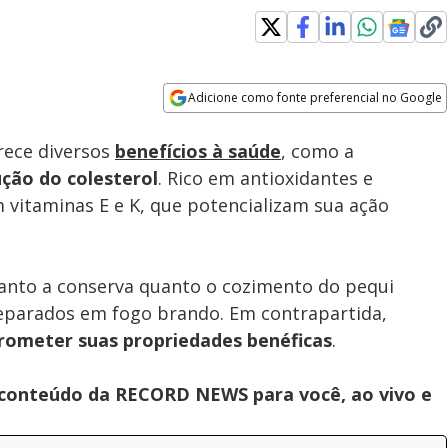
Adicione como fonte preferencial no Google
Subtitles
Velocidade
Opens in new window
rece diversos
benefícios à saúde
, como a
ução do
colesterol
. Rico em antioxidantes e
vitaminas E e K, que potencializam sua ação
 tanto a conserva quanto o cozimento do pequi
eparados em fogo brando. Em contrapartida,
ometer suas propriedades benéficas
.
s conteúdo da RECORD NEWS para você, ao vivo e