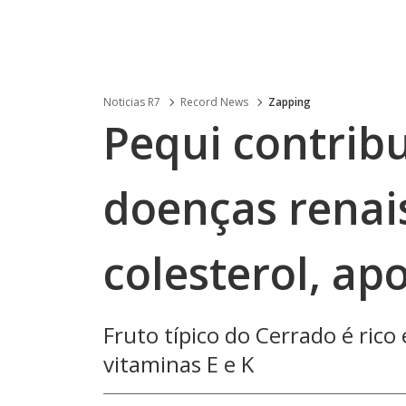
Noticias R7
Record News
Zapping
Pequi contrib
doenças renai
colesterol, ap
Fruto típico do Cerrado é ric
vitaminas E e K