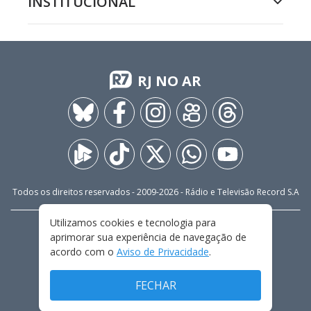
INSTITUCIONAL
RJ NO AR
Todos os direitos reservados - 2009-
2026
- Rádio e Televisão Record S.A
Utilizamos cookies e tecnologia para
CARREIRA
FALE CONOSCO
PRIVACIDADE
aprimorar sua experiência de navegação de
TERMOS E CONDIÇÕES DE USO
acordo com o
Aviso de Privacidade
.
FECHAR