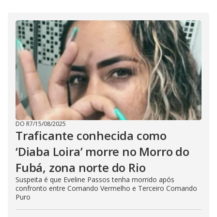
i
d
e
o
DO R7
/
15/08/2025
Traficante conhecida como
‘Diaba Loira’ morre no Morro do
Fubá, zona norte do Rio
Suspeita é que Eveline Passos tenha morrido após
confronto entre Comando Vermelho e Terceiro Comando
Puro