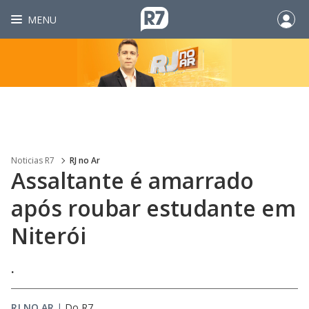
MENU
Noticias R7
RJ no Ar
Assaltante é amarrado
após roubar estudante em
Niterói
.
RJ NO AR
|
Do R7