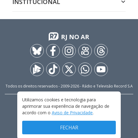
INSTITUCIONAL
RJ NO AR
Todos os direitos reservados - 2009-
2026
- Rádio e Televisão Record S.A
Utilizamos cookies e tecnologia para
CARREIRA
FALE CONOSCO
PRIVACIDADE
aprimorar sua experiência de navegação de
TERMOS E CONDIÇÕES DE USO
acordo com o
Aviso de Privacidade
.
FECHAR