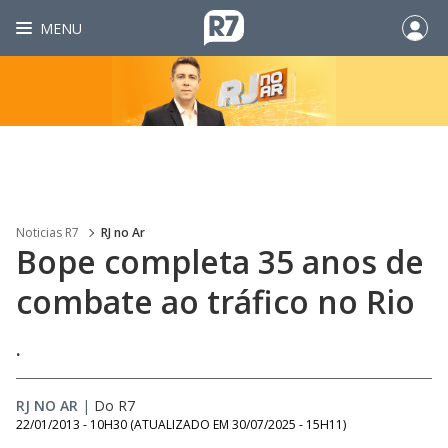
MENU
Noticias R7
RJ no Ar
Bope completa 35 anos de
combate ao tráfico no Rio
.
RJ NO AR
|
Do R7
22/01/2013 - 10H30
(ATUALIZADO EM
30/07/2025 - 15H11
)