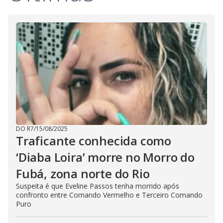
i
d
e
o
DO R7
/
15/08/2025
Traficante conhecida como
‘Diaba Loira’ morre no Morro do
Fubá, zona norte do Rio
Suspeita é que Eveline Passos tenha morrido após
confronto entre Comando Vermelho e Terceiro Comando
Puro