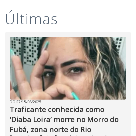
V
d
o
Últimas
i
d
e
o
DO R7
/
15/08/2025
Traficante conhecida como
‘Diaba Loira’ morre no Morro do
Fubá, zona norte do Rio