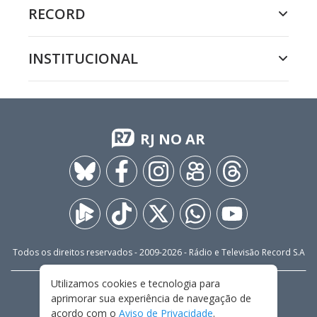
RECORD
INSTITUCIONAL
RJ NO AR
Todos os direitos reservados - 2009-
2026
- Rádio e Televisão Record S.A
Utilizamos cookies e tecnologia para
CARREIRA
FALE CONOSCO
PRIVACIDADE
aprimorar sua experiência de navegação de
TERMOS E CONDIÇÕES DE USO
acordo com o
Aviso de Privacidade
.