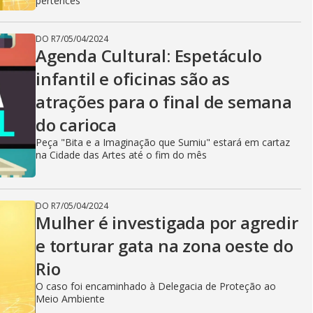
pertences
DO R7
/
05/04/2024
Agenda Cultural: Espetáculo
infantil e oficinas são as
atrações para o final de semana
do carioca
Peça "Bita e a Imaginação que Sumiu" estará em cartaz
na Cidade das Artes até o fim do mês
DO R7
/
05/04/2024
Mulher é investigada por agredir
e torturar gata na zona oeste do
Rio
O caso foi encaminhado à Delegacia de Proteção ao
Meio Ambiente