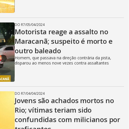
DO R7
/
05/04/2024
Motorista reage a assalto no
Maracanã; suspeito é morto e
outro baleado
Homem, que passava na direção contrária da pista,
disparou ao menos nove vezes contra assaltantes
DO R7
/
04/04/2024
Jovens são achados mortos no
Rio; vítimas teriam sido
confundidas com milicianos por
traficantes