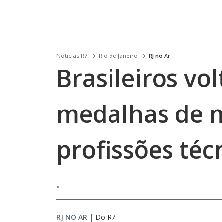
Noticias R7
Rio de Janeiro
RJ no Ar
Brasileiros vo
medalhas de 
profissões téc
.
RJ NO AR
|
Do R7