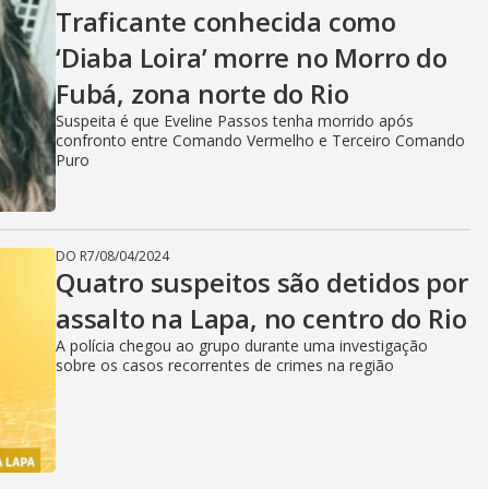
V
Traficante conhecida como
‘Diaba Loira’ morre no Morro do
i
Fubá, zona norte do Rio
Suspeita é que Eveline Passos tenha morrido após
confronto entre Comando Vermelho e Terceiro Comando
d
Puro
e
DO R7
/
08/04/2024
Quatro suspeitos são detidos por
assalto na Lapa, no centro do Rio
o
A polícia chegou ao grupo durante uma investigação
sobre os casos recorrentes de crimes na região