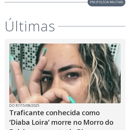
i
PM (POLÍCIA MILITAR)
d
Últimas
e
o
DO R7
/
15/08/2025
Traficante conhecida como
‘Diaba Loira’ morre no Morro do