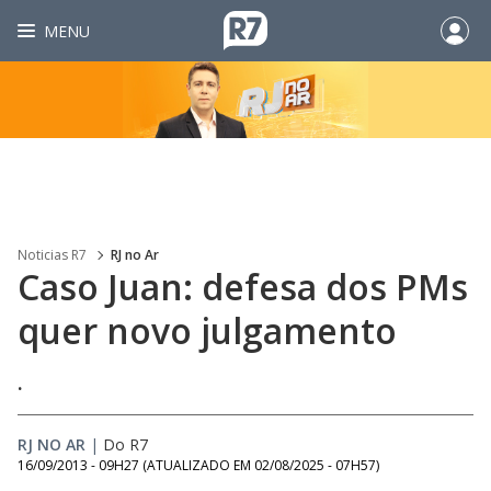
MENU
Noticias R7
RJ no Ar
Caso Juan: defesa dos PMs
quer novo julgamento
.
RJ NO AR
|
Do R7
16/09/2013 - 09H27
(ATUALIZADO EM
02/08/2025 - 07H57
)