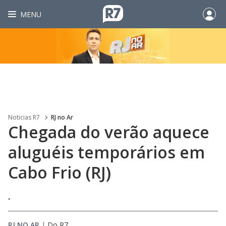
MENU
Noticias R7
RJ no Ar
Chegada do verão aquece
aluguéis temporários em
Cabo Frio (RJ)
.
RJ NO AR
|
Do R7