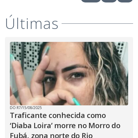
i
Últimas
d
e
o
DO R7
/
15/08/2025
Traficante conhecida como
‘Diaba Loira’ morre no Morro do
Fubá, zona norte do Rio