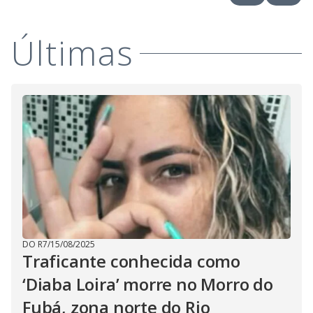
i
Últimas
d
e
o
DO R7
/
15/08/2025
Traficante conhecida como
‘Diaba Loira’ morre no Morro do
Fubá, zona norte do Rio