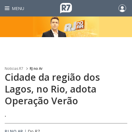
MENU
Noticias R7
RJ no Ar
Cidade da região dos
Lagos, no Rio, adota
Operação Verão
.
RJ NO AR
|
Do R7