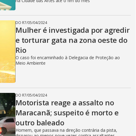
na Cidade das Artes até o fim do mês
DO R7
/
05/04/2024
Mulher é investigada por agredir
e torturar gata na zona oeste do
Rio
O caso foi encaminhado à Delegacia de Proteção ao
Meio Ambiente
DO R7
/
05/04/2024
Motorista reage a assalto no
Maracanã; suspeito é morto e
outro baleado
Homem, que passava na direção contrária da pista,
disparou ao menos nove vezes contra assaltantes