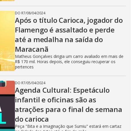
DO R7
/
08/04/2024
Após o título Carioca, jogador do
Flamengo é assaltado e perde
até a medalha na saída do
Maracanã
Matheus Gonçalves dirigia um carro avaliado em mais de
R$ 170 mil. Horas depois, ele conseguiu recuperar os
pertences
DO R7
/
05/04/2024
Agenda Cultural: Espetáculo
infantil e oficinas são as
atrações para o final de semana
do carioca
Peça "Bita e a Imaginação que Sumiu" estará em cartaz