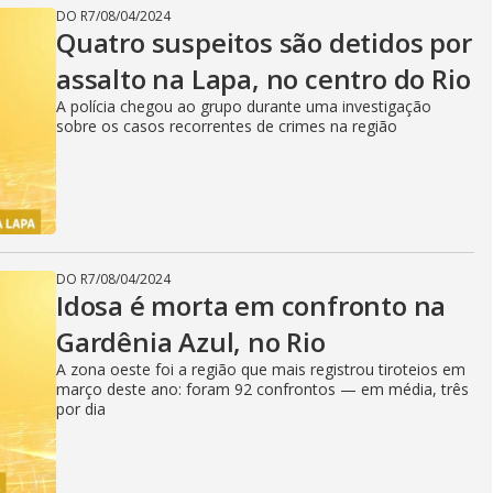
i
DO R7
/
08/04/2024
Quatro suspeitos são detidos por
d
assalto na Lapa, no centro do Rio
A polícia chegou ao grupo durante uma investigação
sobre os casos recorrentes de crimes na região
e
o
DO R7
/
08/04/2024
Idosa é morta em confronto na
Gardênia Azul, no Rio
A zona oeste foi a região que mais registrou tiroteios em
março deste ano: foram 92 confrontos — em média, três
por dia