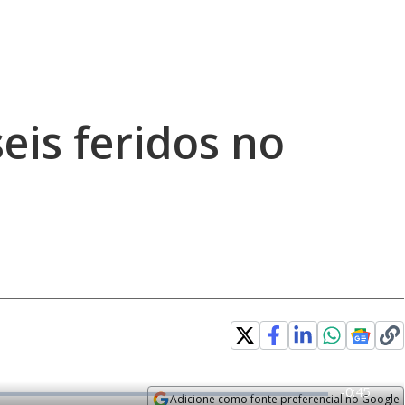
seis feridos no
R
-
0:45
Adicione como fonte preferencial no Google