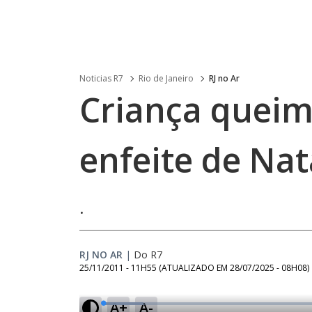
Noticias R7
Rio de Janeiro
RJ no Ar
Criança quei
enfeite de Nat
.
RJ NO AR
|
Do R7
25/11/2011 - 11H55
(ATUALIZADO EM
28/07/2025 - 08H08
)
A+
A-
L