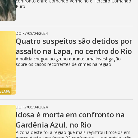
i
confronto entre Comando Vermelho e Terceiro Comando
Puro
d
DO R7
/
08/04/2024
Quatro suspeitos são detidos por
e
assalto na Lapa, no centro do Rio
A polícia chegou ao grupo durante uma investigação
sobre os casos recorrentes de crimes na região
o
DO R7
/
08/04/2024
Idosa é morta em confronto na
Gardênia Azul, no Rio
A zona oeste foi a região que mais registrou tiroteios em
março deste ano: foram 92 confrontos — em média, três