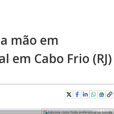
ma mão em
al em Cabo Frio (RJ)
R
-
1:54
Adicione como fonte preferencial no Google