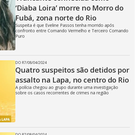
V
‘Diaba Loira’ morre no Morro do
Fubá, zona norte do Rio
i
Suspeita é que Eveline Passos tenha morrido após
confronto entre Comando Vermelho e Terceiro Comando
Puro
d
DO R7
/
08/04/2024
e
Quatro suspeitos são detidos por
assalto na Lapa, no centro do Rio
A polícia chegou ao grupo durante uma investigação
o
sobre os casos recorrentes de crimes na região
DO R7
/
08/04/2024