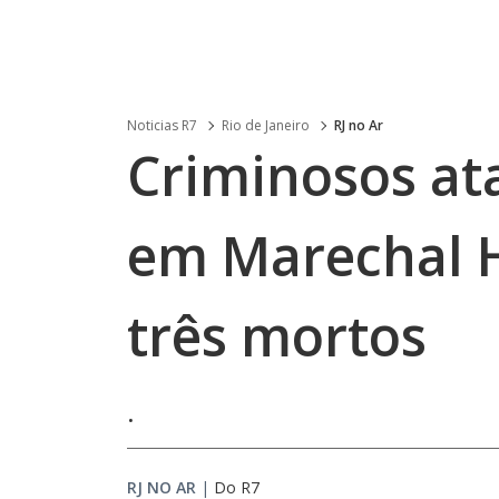
Noticias R7
Rio de Janeiro
RJ no Ar
Criminosos ata
em Marechal 
três mortos
.
RJ NO AR
|
Do R7