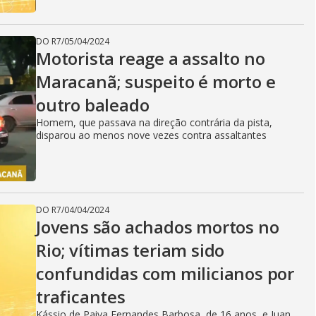
DO R7
/
05/04/2024
Motorista reage a assalto no
Maracanã; suspeito é morto e
outro baleado
Homem, que passava na direção contrária da pista,
disparou ao menos nove vezes contra assaltantes
DO R7
/
04/04/2024
Jovens são achados mortos no
Rio; vítimas teriam sido
confundidas com milicianos por
traficantes
Kássio de Paiva Fernandes Barbosa, de 16 anos, e Juan