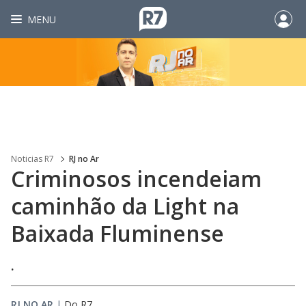
MENU
Noticias R7
RJ no Ar
Criminosos incendeiam
caminhão da Light na
Baixada Fluminense
.
RJ NO AR
|
Do R7