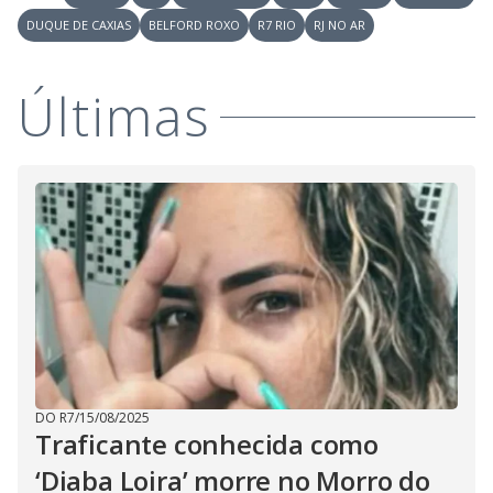
i
DUQUE DE CAXIAS
BELFORD ROXO
R7 RIO
RJ NO AR
d
Últimas
e
o
DO R7
/
15/08/2025
Traficante conhecida como
‘Diaba Loira’ morre no Morro do