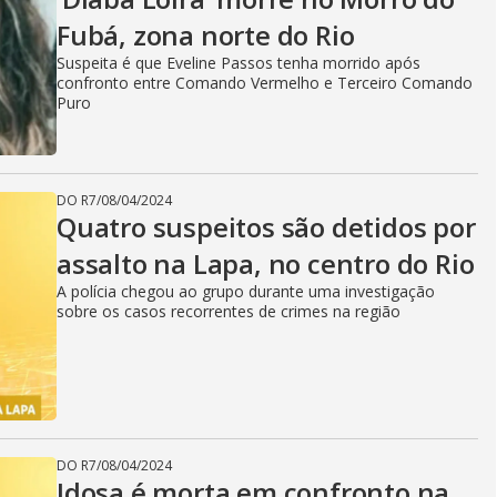
V
Fubá, zona norte do Rio
i
Suspeita é que Eveline Passos tenha morrido após
confronto entre Comando Vermelho e Terceiro Comando
Puro
d
DO R7
/
08/04/2024
Quatro suspeitos são detidos por
e
assalto na Lapa, no centro do Rio
A polícia chegou ao grupo durante uma investigação
sobre os casos recorrentes de crimes na região
o
DO R7
/
08/04/2024
Idosa é morta em confronto na