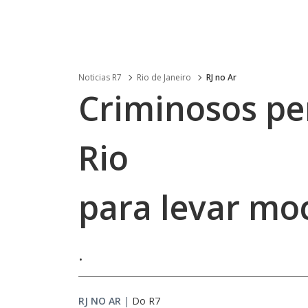
Noticias R7
Rio de Janeiro
RJ no Ar
Criminosos pe
Rio
para levar mo
.
RJ NO AR
|
Do R7