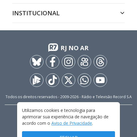
INSTITUCIONAL
RJ NO AR
Todos os direitos reservados - 2009-
2026
- Rádio e Televisão Record S.A
Utilizamos cookies e tecnologia para
CARREIRA
FALE CONOSCO
PRIVACIDADE
aprimorar sua experiência de navegação de
TERMOS E CONDIÇÕES DE USO
acordo com o
Aviso de Privacidade
.