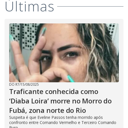
Últimas
V
d
o
i
d
e
o
DO R7
/
15/08/2025
Traficante conhecida como
‘Diaba Loira’ morre no Morro do
Fubá, zona norte do Rio
Suspeita é que Eveline Passos tenha morrido após
confronto entre Comando Vermelho e Terceiro Comando
Puro