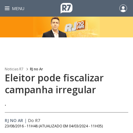
MENU
Noticias R7
RJ no Ar
Eleitor pode fiscalizar
campanha irregular
.
RJ NO AR
|
Do R7
23/08/2016 - 11H48
(ATUALIZADO EM
04/03/2024 - 11H05
)