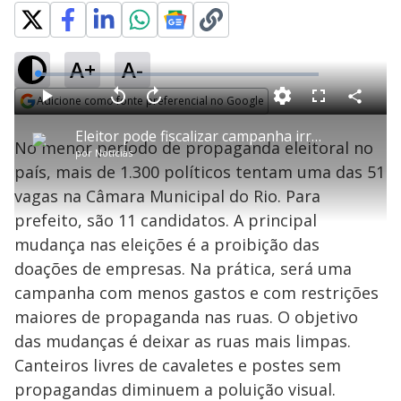
A+
A-
L
o
a
Adicione como fonte preferencial no Google
d
C
P
V
A
P
F
e
o
l
o
v
u
Opens in new window
d
m
a
l
a
l
:
Eleitor pode fiscalizar campanha irregular
p
y
t
n
l
2
No menor período de propaganda eleitoral no
a
a
ç
s
.
por
Notícias
r
r
a
c
9
t
1
r
l
r
3
país, mais de 1.300 políticos tentam uma das 51
i
0
1
e
%
l
s
0
e
h
vagas na Câmara Municipal do Rio. Para
e
s
n
a
g
e
r
u
g
prefeito, são 11 candidatos. A principal
n
u
a
d
n
o
d
mudança nas eleições é a proibição das
s
o
s
doações de empresas. Na prática, será uma
y
campanha com menos gastos e com restrições
maiores de propaganda nas ruas. O objetivo
M
V
u
d
das mudanças é deixar as ruas mais limpas.
o
Canteiros livres de cavaletes e postes sem
propagandas diminuem a poluição visual.