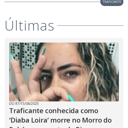
V
TRAFICANTE
d
o
i
Últimas
d
e
o
DO R7
/
15/08/2025
Traficante conhecida como
‘Diaba Loira’ morre no Morro do