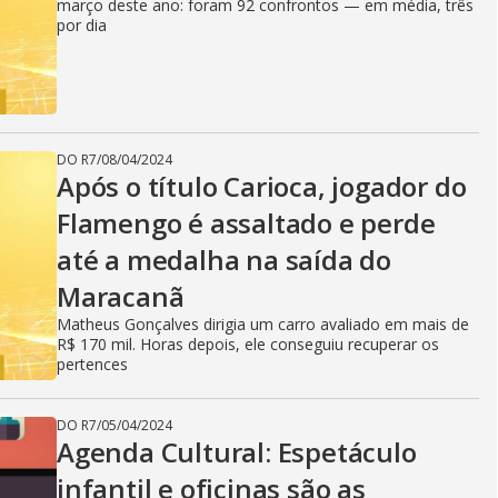
março deste ano: foram 92 confrontos — em média, três
por dia
DO R7
/
08/04/2024
Após o título Carioca, jogador do
Flamengo é assaltado e perde
até a medalha na saída do
Maracanã
Matheus Gonçalves dirigia um carro avaliado em mais de
R$ 170 mil. Horas depois, ele conseguiu recuperar os
pertences
DO R7
/
05/04/2024
Agenda Cultural: Espetáculo
infantil e oficinas são as