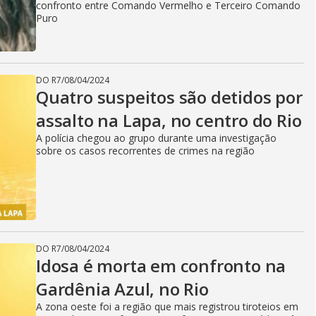
V
confronto entre Comando Vermelho e Terceiro Comando
Puro
i
DO R7
/
08/04/2024
Quatro suspeitos são detidos por
d
assalto na Lapa, no centro do Rio
A polícia chegou ao grupo durante uma investigação
e
sobre os casos recorrentes de crimes na região
o
DO R7
/
08/04/2024
Idosa é morta em confronto na
Gardênia Azul, no Rio
A zona oeste foi a região que mais registrou tiroteios em