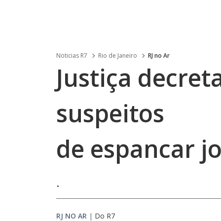
Noticias R7
Rio de Janeiro
RJ no Ar
Justiça decret
suspeitos
de espancar j
.
RJ NO AR
|
Do R7