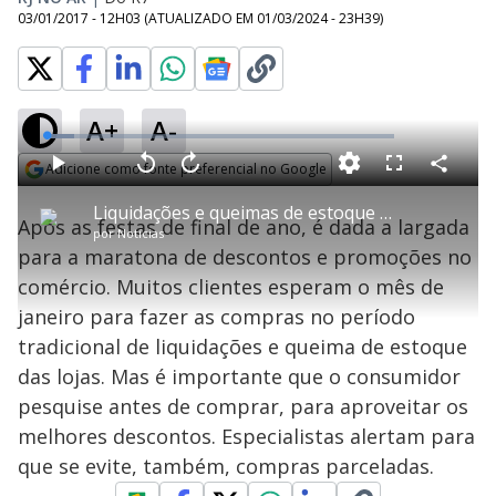
03/01/2017 - 12H03
(ATUALIZADO EM
01/03/2024 - 23H39
)
A+
A-
L
o
a
Adicione como fonte preferencial no Google
d
C
P
V
A
P
F
e
o
l
o
v
u
Opens in new window
d
m
a
l
a
l
:
Liquidações e queimas de estoque do comércio atraem clientes
p
y
t
n
l
8
Após as festas de final de ano, é dada a largada
a
a
ç
s
.
por
Notícias
r
r
a
c
0
t
1
r
l
r
9
para a maratona de descontos e promoções no
i
0
1
e
%
l
s
0
e
h
comércio. Muitos clientes esperam o mês de
e
s
n
a
g
e
r
u
g
janeiro para fazer as compras no período
n
u
a
d
n
o
d
tradicional de liquidações e queima de estoque
s
o
s
das lojas. Mas é importante que o consumidor
y
pesquise antes de comprar, para aproveitar os
melhores descontos. Especialistas alertam para
M
V
u
d
que se evite, também, compras parceladas.
o