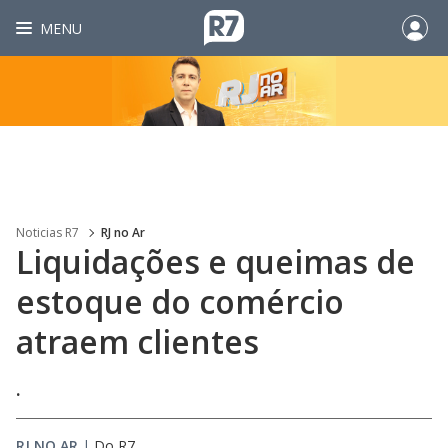
MENU
Noticias R7
RJ no Ar
Liquidações e queimas de
estoque do comércio
atraem clientes
.
RJ NO AR
|
Do R7