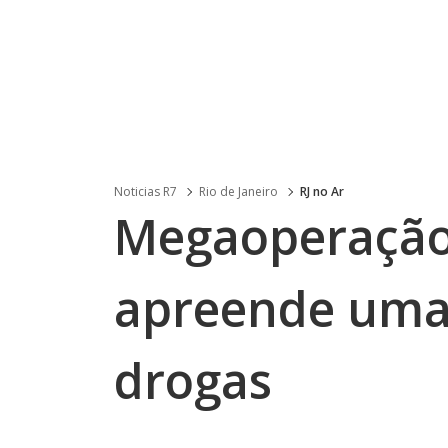
Noticias R7
Rio de Janeiro
RJ no Ar
Megaoperação 
apreende uma
drogas