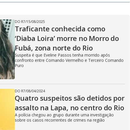
y
V
DO R7
/
15/08/2025
Traficante conhecida como
‘Diaba Loira’ morre no Morro do
i
Fubá, zona norte do Rio
Suspeita é que Eveline Passos tenha morrido após
confronto entre Comando Vermelho e Terceiro Comando
d
Puro
e
DO R7
/
08/04/2024
Quatro suspeitos são detidos por
assalto na Lapa, no centro do Rio
o
A polícia chegou ao grupo durante uma investigação
sobre os casos recorrentes de crimes na região