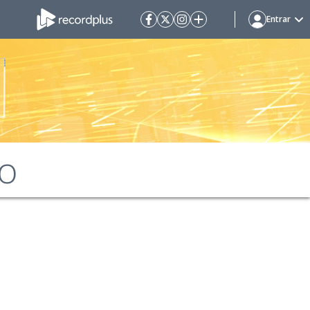
Entrar
ão