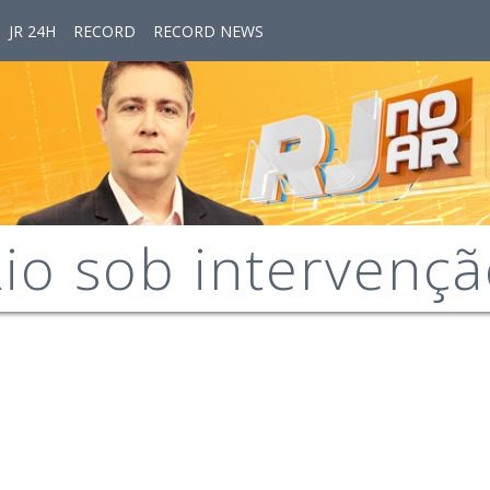
JR 24H
RECORD
RECORD NEWS
io sob intervenç