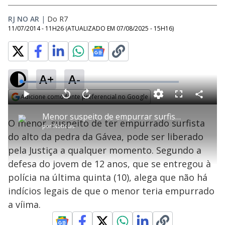
RJ NO AR
|
Do R7
11/07/2014 - 11H26
(ATUALIZADO EM
07/08/2025 - 15H16
)
A+
A-
L
o
a
Adicione como fonte preferencial no Google
d
C
P
V
A
P
F
e
o
l
o
v
u
Opens in new window
d
m
a
l
a
l
:
Menor suspeito de empurrar surfista da pedra da Gávea pode ser liberado
p
y
t
n
l
9
O menor, suspeito de ter empurrado surfista
a
a
ç
s
.
por
Notícias
r
r
a
c
5
t
1
r
l
r
7
do alto da pedra da Gávea, pode ser liberado
i
0
1
e
%
l
s
0
e
h
pela Justiça a qualquer momento. Segundo a
e
s
n
a
g
e
r
u
g
defesa do jovem de 12 anos, que se entregou à
n
u
a
d
n
o
d
polícia na última quinta (10), alega que não há
s
o
s
indícios legais de que o menor teria empurrado
y
a víima.
M
u