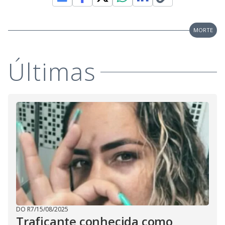
V
d
o
i
MORTE
d
Últimas
e
o
DO R7
/
15/08/2025
Traficante conhecida como