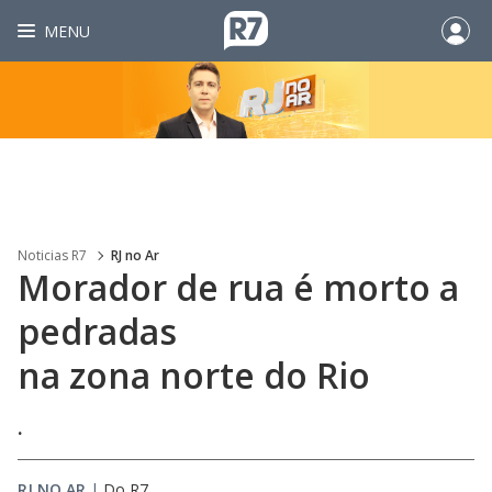
MENU
Noticias R7
RJ no Ar
Morador de rua é morto a
pedradas
na zona norte do Rio
.
RJ NO AR
|
Do R7