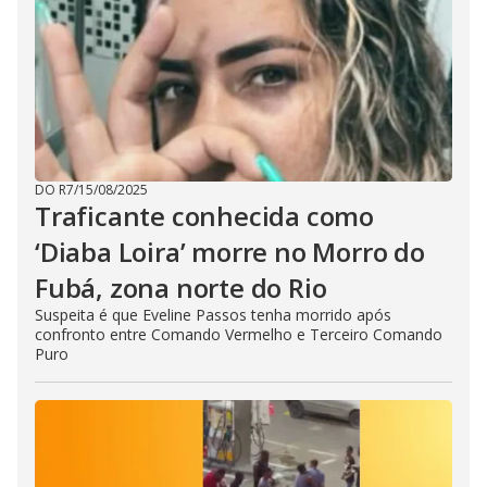
i
d
e
DO R7
/
15/08/2025
Traficante conhecida como
o
‘Diaba Loira’ morre no Morro do
Fubá, zona norte do Rio
Suspeita é que Eveline Passos tenha morrido após
confronto entre Comando Vermelho e Terceiro Comando
Puro