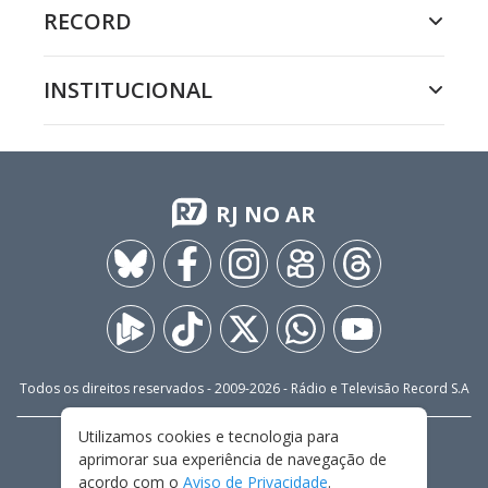
RECORD
INSTITUCIONAL
RJ NO AR
Todos os direitos reservados - 2009-
2026
- Rádio e Televisão Record S.A
Utilizamos cookies e tecnologia para
CARREIRA
FALE CONOSCO
PRIVACIDADE
aprimorar sua experiência de navegação de
TERMOS E CONDIÇÕES DE USO
acordo com o
Aviso de Privacidade
.