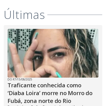
V
d
o
Últimas
i
d
e
o
DO R7
/
15/08/2025
Traficante conhecida como
‘Diaba Loira’ morre no Morro do
Fubá, zona norte do Rio