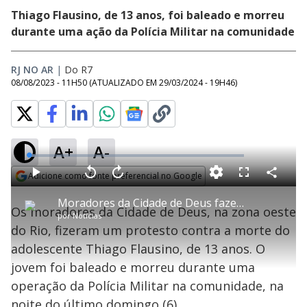
Thiago Flausino, de 13 anos, foi baleado e morreu
durante uma ação da Polícia Militar na comunidade
RJ NO AR
|
Do R7
08/08/2023 - 11H50
(ATUALIZADO EM
29/03/2024 - 19H46
)
A+
A-
L
o
a
Adicione como fonte preferencial no Google
d
C
P
V
A
P
F
e
o
l
o
v
u
Opens in new window
d
m
a
l
a
l
:
Moradores da Cidade de Deus fazem protesto contra morte de adolescente durante operação
p
y
t
n
l
2
Os moradores da Cidade de Deus, na zona oeste
a
a
ç
s
.
por
Notícias
r
r
a
c
9
t
1
r
l
r
5
do Rio, fizeram um protesto contra a morte do
i
0
1
e
%
l
s
0
e
h
adolescente Thiago Flausino, de 13 anos. O
e
s
n
a
g
e
r
u
g
jovem foi baleado e morreu durante uma
n
u
a
d
n
o
d
operação da Polícia Militar na comunidade, na
s
o
s
noite do último domingo (6).