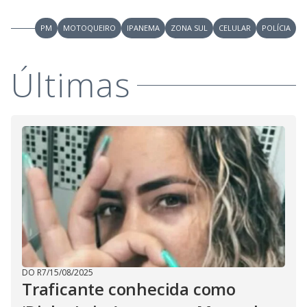
V
u
d
o
PM
MOTOQUEIRO
IPANEMA
ZONA SUL
CELULAR
POLÍCIA
i
Últimas
d
e
o
DO R7
/
15/08/2025
Traficante conhecida como