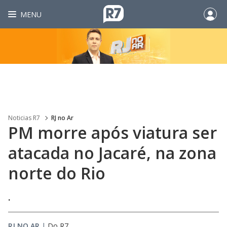
MENU
Noticias R7
RJ no Ar
PM morre após viatura ser
atacada no Jacaré, na zona
norte do Rio
.
RJ NO AR
|
Do R7