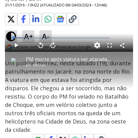
21/11/2016 - 13H22
(ATUALIZADO EM
04/03/2024 - 12H46
)
A+
A-
L
o
a
Adicione como fonte preferencial no Google
d
C
P
V
A
P
F
e
o
l
o
v
u
Opens in new window
d
m
a
l
a
l
:
PM morre após viatura ser atacada no Jacaré, na zona norte do Rio
p
y
t
n
l
1
Um policial morreu, neste sábado (19), durante
a
a
ç
s
2
por
Notícias
r
r
a
c
.
t
1
r
l
r
0
patrulhamento no Jacaré, na zona norte do Rio.
i
0
1
e
0
l
s
0
e
%
h
A viatura em que estava foi atingida por
e
s
n
a
g
e
r
u
g
disparos. Ele chegou a ser socorrido, mas não
n
u
a
d
n
o
d
resistiu. O corpo do PM foi velado no Batalhão
s
o
s
de Choque, em um velório coletivo junto a
y
outros três oficiais mortos na queda de um
helicóptero na Cidade de Deus, na zona oeste
M
V
u
d
da cidade.
o