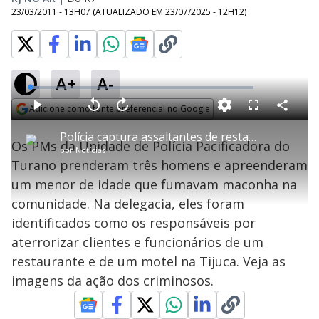
23/03/2011 - 13H07
(ATUALIZADO EM
23/07/2025 - 12H12
)
A+
A-
L
o
a
Adicione como fonte preferencial no Google
d
C
P
V
A
P
F
e
o
l
o
v
u
Opens in new window
d
m
a
l
a
l
:
Polícia captura assaltantes de restaurante e de motel na zona norte do Rio
p
y
t
n
l
4
Os PMs da Unidade de Polícia Pacificadora do
a
a
ç
s
.
por
Notícias
r
r
a
c
1
t
1
r
l
r
1
Turano prenderam três homens e apreenderam
i
0
1
e
%
l
s
0
e
h
um menor de idade que fumavam maconha na
e
s
n
a
g
e
r
u
g
comunidade. Na delegacia, eles foram
n
u
a
d
n
o
d
identificados como os responsáveis por
s
o
s
aterrorizar clientes e funcionários de um
y
restaurante e de um motel na Tijuca. Veja as
imagens da ação dos criminosos.
M
V
u
d
o