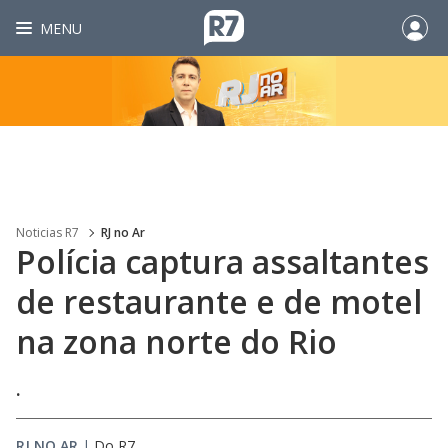
MENU
Noticias R7
RJ no Ar
Polícia captura assaltantes
de restaurante e de motel
na zona norte do Rio
.
RJ NO AR
|
Do R7