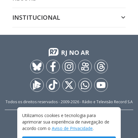
INSTITUCIONAL
RJ NO AR
Todos os direitos reservados - 2009-
2026
- Rádio e Televisão Record S.A
Utilizamos cookies e tecnologia para
CARREIRA
FALE CONOSCO
PRIVACIDADE
aprimorar sua experiência de navegação de
TERMOS E CONDIÇÕES DE USO
acordo com o
Aviso de Privacidade
.