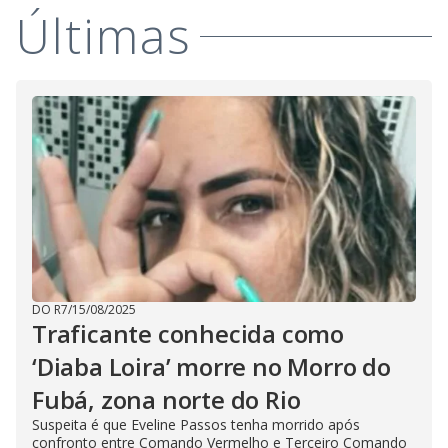
Últimas
i
d
e
o
DO R7
/
15/08/2025
Traficante conhecida como
‘Diaba Loira’ morre no Morro do
Fubá, zona norte do Rio
Suspeita é que Eveline Passos tenha morrido após
confronto entre Comando Vermelho e Terceiro Comando