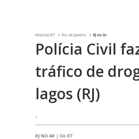
Noticias R7
Rio de Janeiro
RJ no Ar
Polícia Civil 
tráfico de dro
lagos (RJ)
.
RJ NO AR
|
Do R7