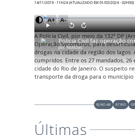
14/11/2019 - 11H24
(ATUALIZADO EM
01/03/2024 - 02H00
)
A+
A-
L
o
a
d
P
V
A
e
l
o
v
d
A Polícia Civil, por meio da 132ª DP (Arr
a
l
a
:
y
t
n
6
a
ç
Operação Sycomurus, para desarticular
.
r
a
0
por
Notícias
1
r
8
drogas na cidade da região dos lagos
0
1
%
s
0
e
s
cumpridos. Entre os 27 mandados, 26 
g
e
u
g
n
u
cidade do Rio de Janeiro. O suspeito re
d
n
o
d
transporte da droga para o município 
s
o
s
M
u
RJ NO AR
R7 RIO
O
d
o
Últimas