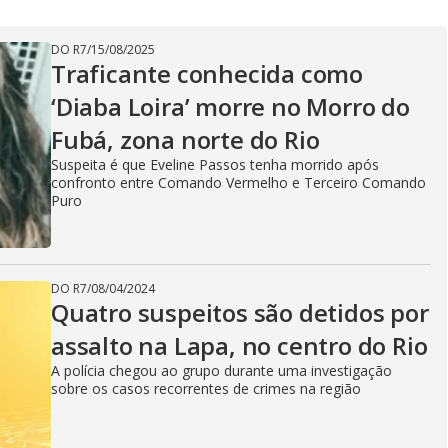
V
DO R7
/
15/08/2025
i
Traficante conhecida como
‘Diaba Loira’ morre no Morro do
d
Fubá, zona norte do Rio
Suspeita é que Eveline Passos tenha morrido após
confronto entre Comando Vermelho e Terceiro Comando
Puro
e
DO R7
/
08/04/2024
o
Quatro suspeitos são detidos por
assalto na Lapa, no centro do Rio
A polícia chegou ao grupo durante uma investigação
sobre os casos recorrentes de crimes na região