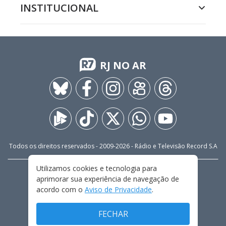
INSTITUCIONAL
RJ NO AR
Todos os direitos reservados - 2009-
2026
- Rádio e Televisão Record S.A
Utilizamos cookies e tecnologia para
CARREIRA
FALE CONOSCO
PRIVACIDADE
aprimorar sua experiência de navegação de
TERMOS E CONDIÇÕES DE USO
acordo com o
Aviso de Privacidade
.
FECHAR