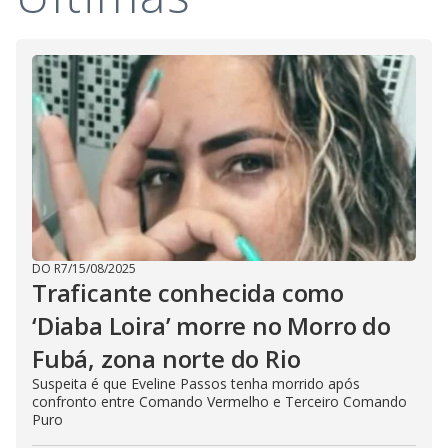
V
d
o
i
d
e
o
DO R7
/
15/08/2025
Traficante conhecida como
‘Diaba Loira’ morre no Morro do
Fubá, zona norte do Rio
Suspeita é que Eveline Passos tenha morrido após
confronto entre Comando Vermelho e Terceiro Comando
Puro