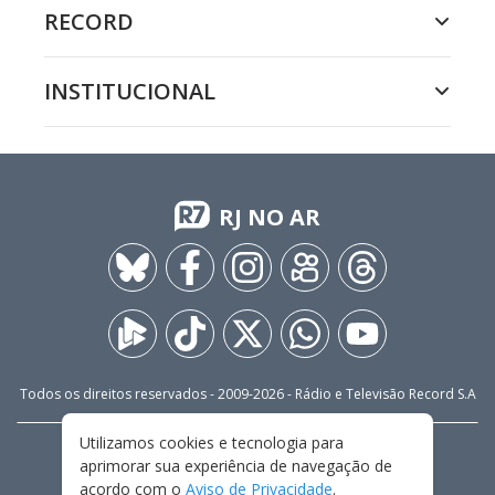
RECORD
INSTITUCIONAL
RJ NO AR
Todos os direitos reservados - 2009-
2026
- Rádio e Televisão Record S.A
Utilizamos cookies e tecnologia para
CARREIRA
FALE CONOSCO
PRIVACIDADE
aprimorar sua experiência de navegação de
TERMOS E CONDIÇÕES DE USO
acordo com o
Aviso de Privacidade
.