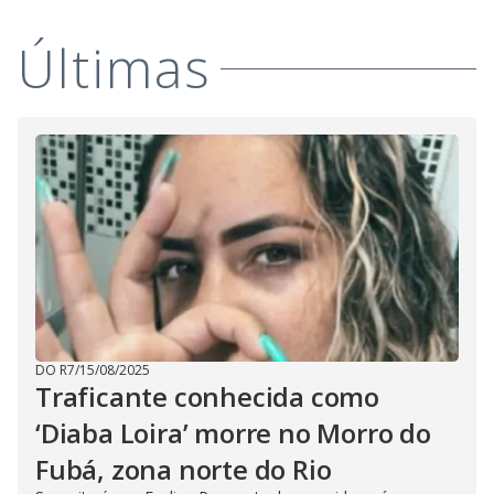
V
d
o
Últimas
i
d
e
o
DO R7
/
15/08/2025
Traficante conhecida como
‘Diaba Loira’ morre no Morro do
Fubá, zona norte do Rio