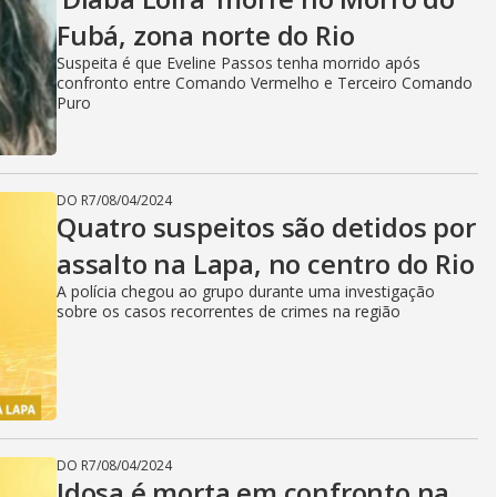
V
Fubá, zona norte do Rio
i
Suspeita é que Eveline Passos tenha morrido após
confronto entre Comando Vermelho e Terceiro Comando
Puro
d
DO R7
/
08/04/2024
Quatro suspeitos são detidos por
e
assalto na Lapa, no centro do Rio
A polícia chegou ao grupo durante uma investigação
sobre os casos recorrentes de crimes na região
o
DO R7
/
08/04/2024
Idosa é morta em confronto na