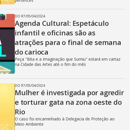
pertences
DO R7
/
05/04/2024
Agenda Cultural: Espetáculo
infantil e oficinas são as
atrações para o final de semana
do carioca
Peça "Bita e a Imaginação que Sumiu" estará em cartaz
na Cidade das Artes até o fim do mês
DO R7
/
05/04/2024
Mulher é investigada por agredir
e torturar gata na zona oeste do
Rio
O caso foi encaminhado à Delegacia de Proteção ao
Meio Ambiente