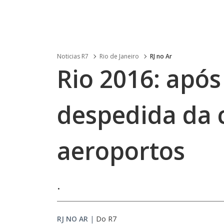
Noticias R7
Rio de Janeiro
RJ no Ar
Rio 2016: após
despedida da 
aeroportos
.
RJ NO AR
|
Do R7