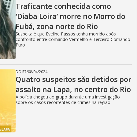
V
Traficante conhecida como
‘Diaba Loira’ morre no Morro do
i
Fubá, zona norte do Rio
Suspeita é que Eveline Passos tenha morrido após
confronto entre Comando Vermelho e Terceiro Comando
d
Puro
e
DO R7
/
08/04/2024
Quatro suspeitos são detidos por
assalto na Lapa, no centro do Rio
o
A polícia chegou ao grupo durante uma investigação
sobre os casos recorrentes de crimes na região