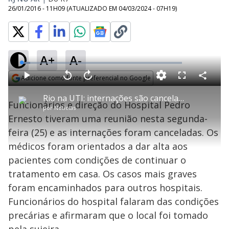
26/01/2016 - 11H09
(ATUALIZADO EM
04/03/2024 - 07H19
)
A+
A-
L
o
a
Adicione como fonte preferencial no Google
d
C
P
V
A
P
F
e
o
l
o
v
u
Opens in new window
d
m
a
l
a
l
:
Rio na UTI: internações são canceladas no Hospital Pedro Ernesto
p
y
t
n
l
5
Funcionários e direção do Hospital Pedro
a
a
ç
s
.
por
Notícias
r
r
a
c
3
t
1
r
l
r
8
Ernesto tiveram uma reunião nesta segunda-
i
0
1
e
%
l
s
0
e
h
feira (25) e as internações foram canceladas. Os
e
s
n
a
g
e
r
u
g
médicos foram orientados a dar alta aos
n
u
a
d
n
o
d
pacientes com condições de continuar o
s
o
s
tratamento em casa. Os casos mais graves
y
foram encaminhados para outros hospitais.
Funcionários do hospital falaram das condições
M
V
u
d
precárias e afirmaram que o local foi tomado
o