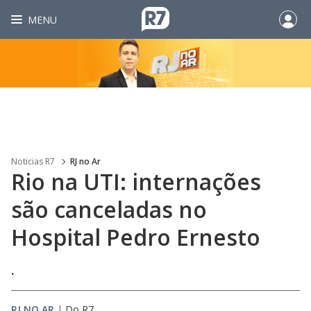
MENU
Noticias R7
RJ no Ar
Rio na UTI: internações
são canceladas no
Hospital Pedro Ernesto
.
RJ NO AR
|
Do R7