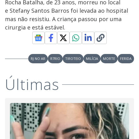
y
Rocha Batalha, de 23 anos, morreu no local
e Stefany Santos Barros foi levada ao hospital
M
V
u
d
mas não resistiu. A criança passou por uma
o
cirurgia e está estável.
i
d
RJ NO AR
R7RIO
TIROTEIO
MILÍCIA
MORTE
FERIDA
e
Últimas
o