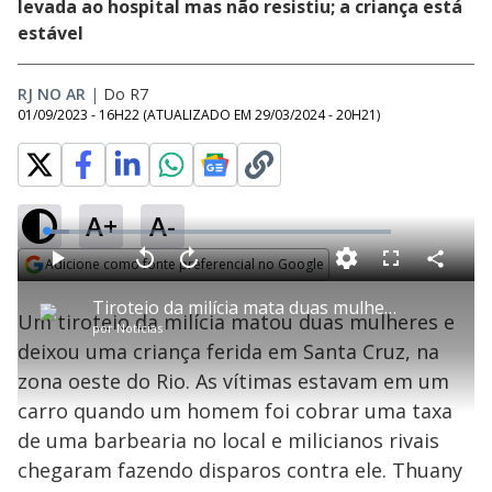
levada ao hospital mas não resistiu; a criança está
estável
RJ NO AR
|
Do R7
01/09/2023 - 16H22
(ATUALIZADO EM
29/03/2024 - 20H21
)
A+
A-
L
o
a
Adicione como fonte preferencial no Google
d
C
P
V
A
P
F
e
o
l
o
v
u
Opens in new window
d
m
a
l
a
l
:
Tiroteio da milícia mata duas mulheres e deixa uma criança ferida na zona oeste do Rio
p
y
t
n
l
6
Um tiroteio da milícia matou duas mulheres e
a
a
ç
s
.
por
Notícias
r
r
a
c
7
t
1
r
l
r
9
deixou uma criança ferida em Santa Cruz, na
i
0
1
e
%
l
s
0
e
h
zona oeste do Rio. As vítimas estavam em um
e
s
n
a
g
e
r
u
g
carro quando um homem foi cobrar uma taxa
n
u
a
d
n
o
d
de uma barbearia no local e milicianos rivais
s
o
s
chegaram fazendo disparos contra ele. Thuany