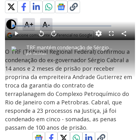
A+
A-
L
o
a
Adicione como fonte preferencial no Google
d
C
P
V
A
P
F
e
o
l
o
v
u
Opens in new window
d
m
a
l
a
l
:
TRF mantém condenação de Sérgio Cabral
p
y
t
n
l
1
O TRF (Tribunal Regional Federal) confirmou a
a
a
ç
s
7
por
Notícias
r
r
a
c
.
t
1
r
l
r
1
condenação do ex-governador Sérgio Cabral a
i
0
1
e
7
l
s
0
e
%
h
14 anos e 2 meses de prisão por receber
e
s
n
a
g
e
r
u
g
proprina da empreiteira Andrade Gutierrez em
n
u
a
d
n
o
d
troca da garantia do contrato de
s
o
s
terraplanagem do Complexo Petroquímico do
y
Rio de Janeiro com a Petrobras. Cabral, que
responde a 23 processos na Justiça, já foi
M
V
u
d
condenado em cinco - somadas, as penas
o
passam de 100 anos de prisão.