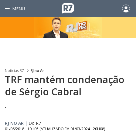
MENU
Noticias R7
RJ no Ar
TRF mantém condenação
de Sérgio Cabral
.
RJ NO AR
|
Do R7
01/06/2018 - 10H05
(ATUALIZADO EM
01/03/2024 - 20H08
)