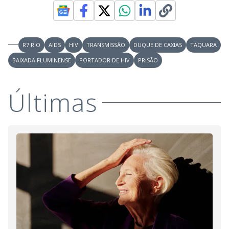
R7 RIO
AIDS
HIV
TRANSMISSÃO
DUQUE DE CAXIAS
TAQUARA
BAIXADA FLUMINENSE
PORTADOR DE HIV
PRISÃO
Últimas