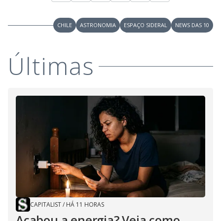
CHILE
ASTRONOMIA
ESPAÇO SIDERAL
NEWS DAS 10
Últimas
CAPITALIST
/
HÁ 11 HORAS
Acabou a energia? Veja como