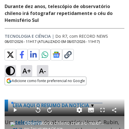
Durante dez anos, telescópio de observatório
chileno irá fotografar repetidamente o céu do
Hemisfério Sul
TECNOLOGIA E CIÊNCIA
|
Do R7, com RECORD NEWS
08/07/2026 - 11H17
(ATUALIZADO EM
08/07/2026 - 11H17
)
A+
A-
Adicione como fonte preferencial no Google
Opens in new window
L
LEIA AQUI O RESUMO DA NOTÍCIA
o
a
S
d
u
C
P
V
A
P
F
e
b
o
l
o
v
u
d
t
m
Um
a
telescópio
l
do observatório Vera C. Rubin,
a
l
:
Observatório chileno criará o maior time-lapse do universo
i
p
y
t
n
l
3
t
a
a
ç
s
.
por
Tecnologia e Ciência
l
r