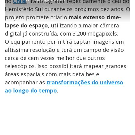
no
Chile
, irá fotografar repetidamente o céu do
r
a
c
9
e
t
1
r
l
r
0
s
i
0
1
e
%
Hemisfério Sul durante os próximos dez anos. O
l
s
0
e
h
e
s
n
a
g
e
projeto promete criar o
mais extenso time-
r
u
g
n
u
a
lapse do espaço
, utilizando a maior câmera
d
n
o
d
s
o
digital já construída, com 3.200 megapixels.
s
y
O equipamento permitirá captar imagens em
altíssima resolução e terá um campo de visão
M
cerca de cem vezes melhor que outros
V
u
d
o
telescópios. Isso possibilitará mapear grandes
áreas espaciais com mais detalhes e
i
acompanhar as
transformações do universo
ao longo do tempo
.
d
e